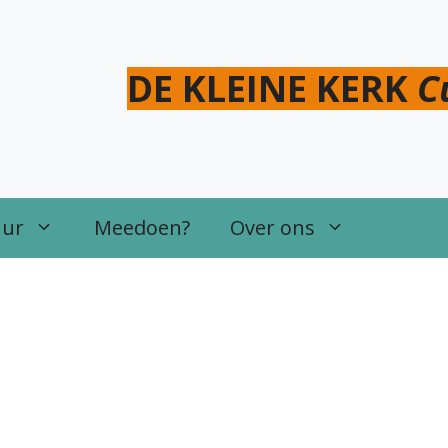
DE KLEINE KERK
C
uur
Meedoen?
Over ons