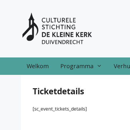
Ga
naar
de
inhoud
Welkom
Programma
Verh
Ticketdetails
[sc_event_tickets_details]