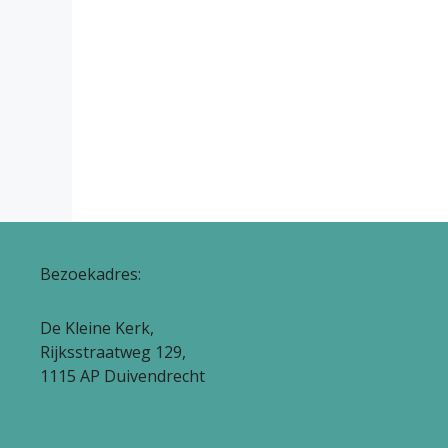
Bezoekadres:
De Kleine Kerk,
Rijksstraatweg 129,
1115 AP Duivendrecht