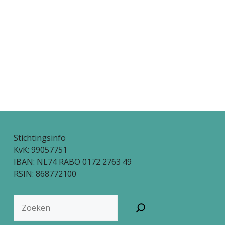
Stichtingsinfo
KvK: 99057751
IBAN: NL74 RABO 0172 2763 49
RSIN: 868772100
Zoeken