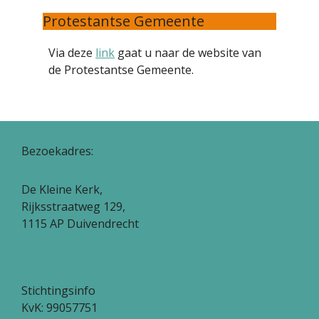
Protestantse Gemeente
Via deze
link
gaat u naar de website van
de Protestantse Gemeente.
Bezoekadres:
De Kleine Kerk,
Rijksstraatweg 129,
1115 AP Duivendrecht
Stichtingsinfo
KvK: 99057751