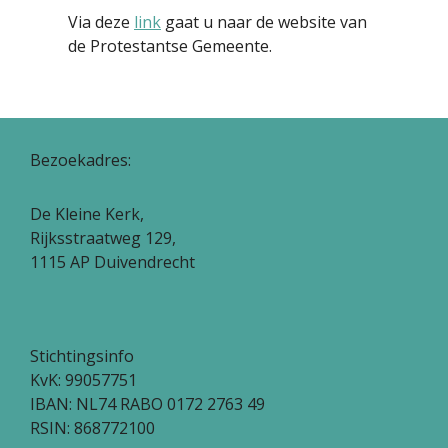
Via deze
link
gaat u naar de website van
de Protestantse Gemeente.
Bezoekadres:
De Kleine Kerk,
Rijksstraatweg 129,
1115 AP Duivendrecht
Stichtingsinfo
KvK: 99057751
IBAN: NL74 RABO 0172 2763 49
RSIN: 868772100