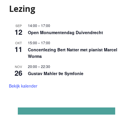
Lezing
14:00
–
17:00
SEP
12
Open Monumentendag Duivendrecht
15:00
–
17:00
OKT
11
Concertlezing Bert Natter met pianist Marcel
Worms
20:00
–
22:30
NOV
26
Gustav Mahler 9e Symfonie
Bekijk kalender
Agenda