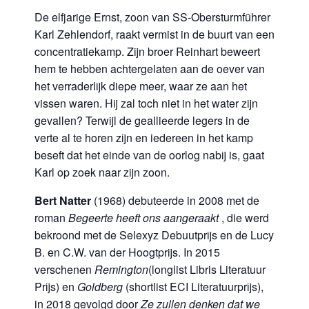
De elfjarige Ernst, zoon van SS-Obersturmführer
Karl Zehlendorf, raakt vermist in de buurt van een
concentratiekamp. Zijn broer Reinhart beweert
hem te hebben achtergelaten aan de oever van
het verraderlijk diepe meer, waar ze aan het
vissen waren. Hij zal toch niet in het water zijn
gevallen? Terwijl de geallieerde legers in de
verte al te horen zijn en iedereen in het kamp
beseft dat het einde van de oorlog nabij is, gaat
Karl op zoek naar zijn zoon.
Bert Natter
(1968) debuteerde in 2008 met de
roman
Begeerte heeft ons aangeraakt
, die werd
bekroond met de Selexyz Debuutprijs en de Lucy
B. en C.W. van der Hoogtprijs. In 2015
verschenen
Remington
(longlist Libris Literatuur
Prijs) en
Goldberg
(shortlist ECI Literatuurprijs),
in 2018 gevolgd door
Ze zullen denken dat we