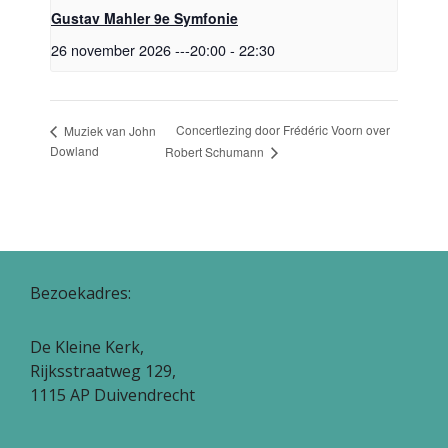
Gustav Mahler 9e Symfonie
26 november 2026 ---20:00
-
22:30
Concertlezing door Frédéric Voorn over
Muziek van John
Dowland
Robert Schumann
Bezoekadres:
De Kleine Kerk,
Rijksstraatweg 129,
1115 AP Duivendrecht