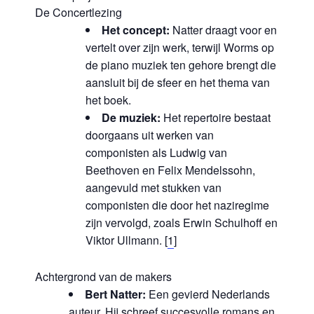
De Concertlezing
Het concept:
Natter draagt voor en
vertelt over zijn werk, terwijl Worms op
de piano muziek ten gehore brengt die
aansluit bij de sfeer en het thema van
het boek.
De muziek:
Het repertoire bestaat
doorgaans uit werken van
componisten als Ludwig van
Beethoven en Felix Mendelssohn,
aangevuld met stukken van
componisten die door het naziregime
zijn vervolgd, zoals Erwin Schulhoff en
Viktor Ullmann.
[
1
]
Achtergrond van de makers
Bert Natter:
Een gevierd Nederlands
auteur. Hij schreef succesvolle romans en