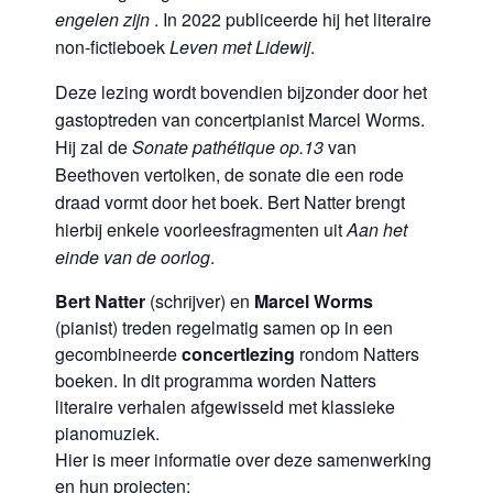
engelen zijn
. In 2022 publiceerde hij het literaire
non-fictieboek
Leven met Lidewij
.
Deze lezing wordt bovendien bijzonder door het
gastoptreden van concertpianist Marcel Worms.
Hij zal de
Sonate pathétique op.13
van
Beethoven vertolken, de sonate die een rode
draad vormt door het boek. Bert Natter brengt
hierbij enkele voorleesfragmenten uit
Aan het
einde van de oorlog
.
Bert Natter
(schrijver) en
Marcel Worms
(pianist) treden regelmatig samen op in een
gecombineerde
concertlezing
rondom Natters
boeken. In dit programma worden Natters
literaire verhalen afgewisseld met klassieke
pianomuziek.
Hier is meer informatie over deze samenwerking
en hun projecten: