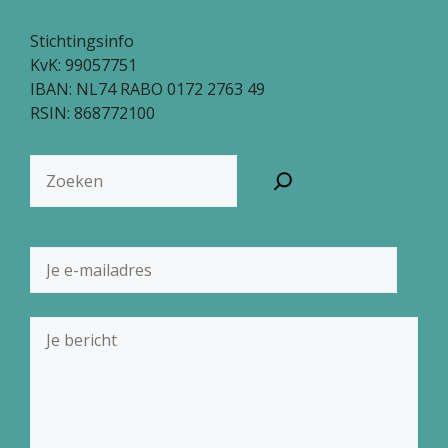
Stichtingsinfo
KvK: 99057751
IBAN: NL74 RABO 0172 2763 49
RSIN: 868772100
Zoeken