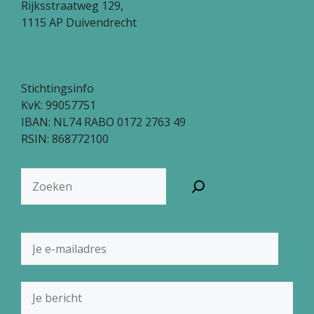
Rijksstraatweg 129,
1115 AP Duivendrecht
Stichtingsinfo
KvK: 99057751
IBAN: NL74 RABO 0172 2763 49
RSIN: 868772100
Zoeken