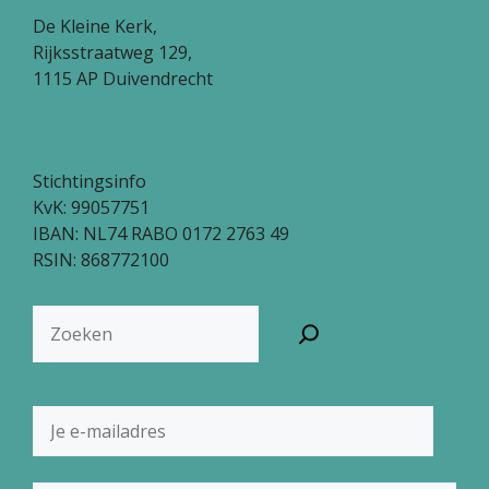
De Kleine Kerk,
Rijksstraatweg 129,
1115 AP Duivendrecht
Stichtingsinfo
KvK: 99057751
IBAN: NL74 RABO 0172 2763 49
RSIN: 868772100
Zoeken